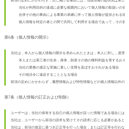
前項の定めにかかわらず，次に掲げる場合には，当該情報の提供先は第三者
    当社が利用目的の達成に必要な範囲内において個人情報の取扱いの全部
    合併その他の事由による事業の承継に伴って個人情報が提供される場合
    個人情報を特定の者との間で共同して利用する場合であって，その
第6条（個人情報の開示）
当社は，本人から個人情報の開示を求められたときは，本人に対し，遅滞な
    本人または第三者の生命，身体，財産その他の権利利益を害するおそれ
    当社の業務の適正な実施に著しい支障を及ぼすおそれがある場合

    その他法令に違反することとなる場合

前項の定めにかかわらず，履歴情報および特性情報などの個人情報以外の情
第7条（個人情報の訂正および削除）
ユーザーは，当社の保有する自己の個人情報が誤った情報である場合には，
当社は，ユーザーから前項の請求を受けてその請求に応じる必要があると判
当社は，前項の規定に基づき訂正等を行った場合，または訂正等を行わない