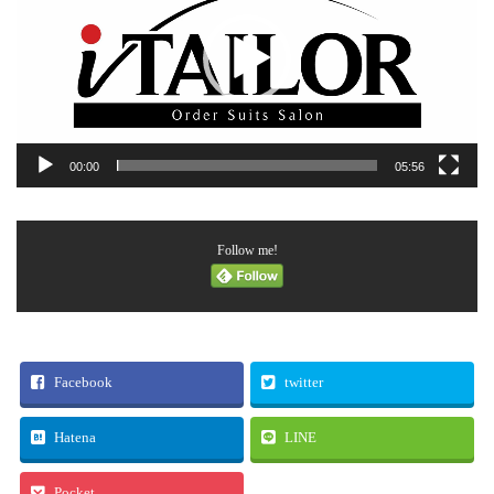
ヤ
ー
00:00
05:56
Follow me!
Facebook
twitter
Hatena
LINE
Pocket